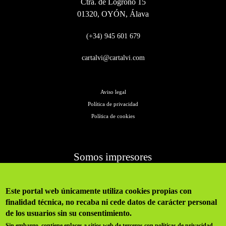
Ctra. de Logroño 15
01320, OYÓN, Álava
(+34) 945 601 679
cartalvi@cartalvi.com
Aviso legal
Política de privacidad
Política de cookies
Somos impresores
Cartalvi
Este portal web únicamente utiliza cookies propias con
Impresión
finalidad técnica, no recaba ni cede datos de carácter personal
de los usuarios sin su consentimiento.
Bag in box
Sin embargo, contiene enlaces a sitios web de terceros con políticas de privacidad