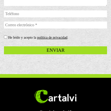
Teléfono
Correo
electrónico
*
politica
He leído y acepto la
política de privacidad
.
privacidad
*